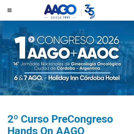
2º Curso PreCongreso
Hands On AAGO