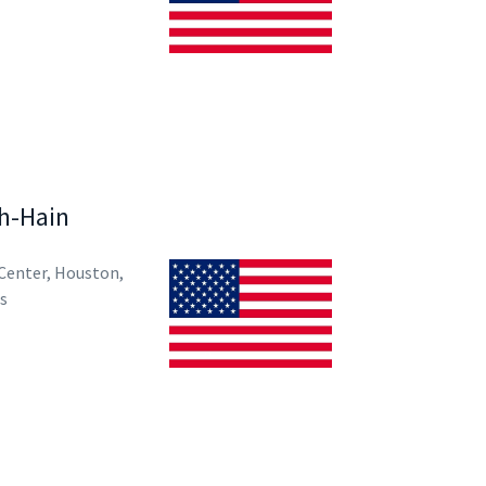
uh-Hain
Center, Houston,
s