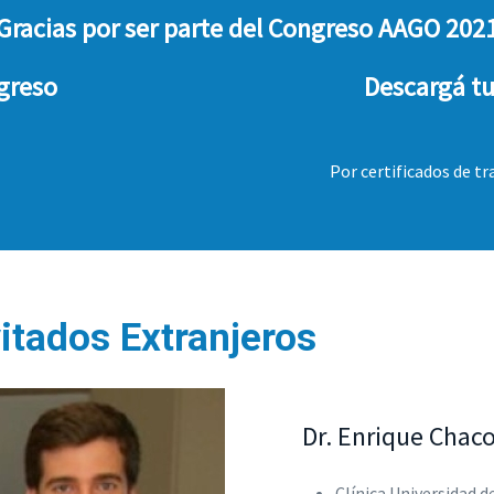
Gracias por ser parte del Congreso AAGO 202
ngreso
Descargá tu
Por certificados de t
vitados Extranjeros
Dr. Enrique Chac
Clínica Universidad d