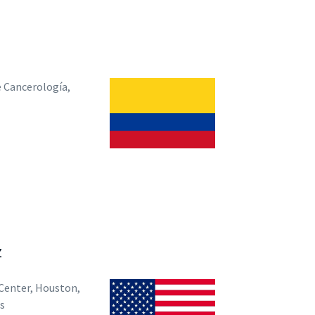
e Cancerología,
z
Center, Houston,
s