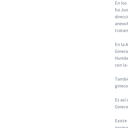
En los
fui Ju
direcc
anexoh
tratam
En la 
Gineco
Humber
con la
Tambié
gineco
Es así
Gineco
Existe
normas