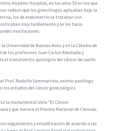
Johns Hopkins Hospital, en los años 50 en los que
n con radium que los ginecólogos aplicaban bajo la
xterna, los de endometrio se trataban con
nosticaban muy tardíamente y se les hacia
grandes mutilaciones.
 la Universidad de Buenos Aires y en la Cátedra de
ad de los profesores Juan Carlos Ahumada y
a el tratamiento quirúrgico del cáncer de cuello
del Prof. Rodolfo Sammartino, eximio patólogo
 los estudios del cáncer ginecológico.
enta la monumental obra "El Cáncer
pana y que merece el Premio Nacional de Ciencias.
 con seguimiento y estadificación de acuerdo a las
 y luego el Prof. Leoncio Arrigi que continuaron