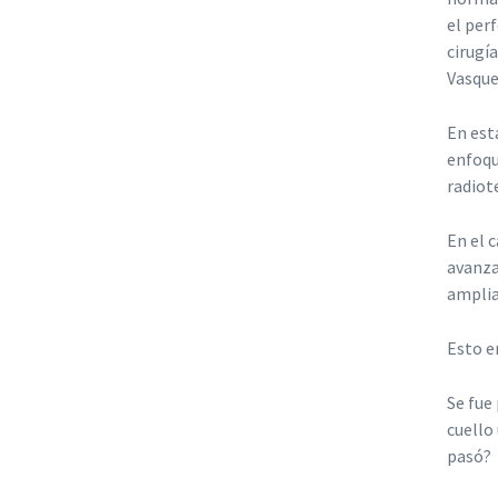
el per
cirugía
Vasque
En est
enfoqu
radiot
En el 
avanza
amplia
Esto e
Se fue
cuello
pasó?