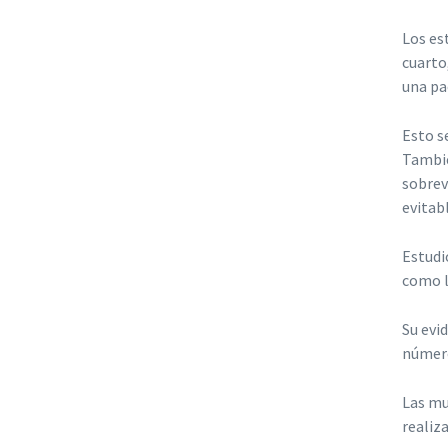
Los es
cuarto
una pa
Esto s
Tambié
sobrev
evitab
Estudi
como l
Su evi
número
Las mu
realiz