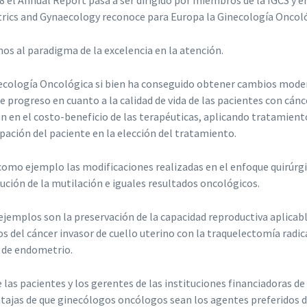
8 el Annual Report pasa a ser dirigido por miembros de la IGCS y 
rics and Gynaecology reconoce para Europa la Ginecología Oncol
os al paradigma de la excelencia en la atención.
ecología Oncológica si bien ha conseguido obtener cambios modera
 progreso en cuanto a la calidad de vida de las pacientes con cá
ón en el costo-beneficio de las terapéuticas, aplicando tratamient
ipación del paciente en la elección del tratamiento.
como ejemplo las modificaciones realizadas en el enfoque quirúrgi
ución de la mutilación e iguales resultados oncológicos.
ejemplos son la preservación de la capacidad reproductiva aplicable
os del cáncer invasor de cuello uterino con la traquelectomía radic
 de endometrio.
 las pacientes y los gerentes de las instituciones financiadoras d
ntajas de que ginecólogos oncólogos sean los agentes preferidos d