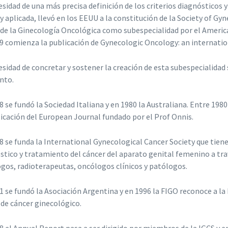
esidad de una más precisa definición de los criterios diagnósticos 
 y aplicada, llevó en los EEUU a la constitución de la Society of G
l de la Ginecología Oncológica como subespecialidad por el Ameri
9 comienza la publicación de Gynecologic Oncology: an internationa
esidad de concretar y sostener la creación de esta subespecialidad
to.
8 se fundó la Sociedad Italiana y en 1980 la Australiana. Entre 19
licación del European Journal fundado por el Prof Onnis.
8 se funda la International Gynecological Cancer Society que tien
stico y tratamiento del cáncer del aparato genital femenino a trav
gos, radioterapeutas, oncólogos clínicos y patólogos.
1 se fundó la Asociación Argentina y en 1996 la FIGO reconoce a la
de cáncer ginecológico.