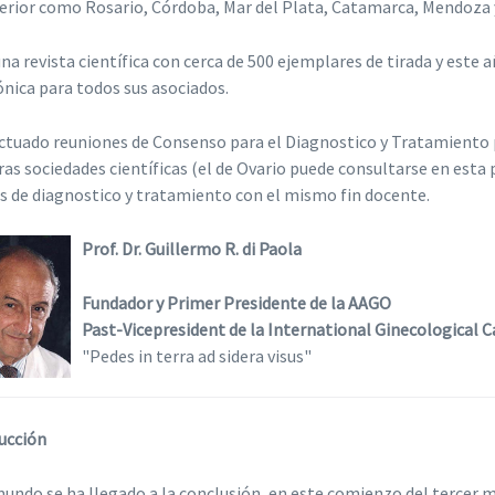
terior como Rosario, Córdoba, Mar del Plata, Catamarca, Mendoza
una revista científica con cerca de 500 ejemplares de tirada y este 
ónica para todos sus asociados.
ctuado reuniones de Consenso para el Diagnostico y Tratamiento p
ras sociedades científicas (el de Ovario puede consultarse en esta
 de diagnostico y tratamiento con el mismo fin docente.
Prof. Dr. Guillermo R. di Paola
Fundador y Primer Presidente de la AAGO
Past-Vicepresident de la International Ginecological C
"Pedes in terra ad sidera visus"
ucción
mundo se ha llegado a la conclusión, en este comienzo del tercer m