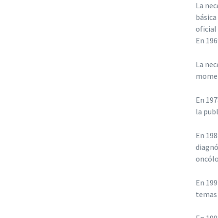
La nec
básica
oficia
En 196
La nec
momen
En 197
la pub
En 198
diagnó
oncólo
En 199
temas 