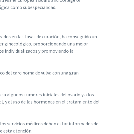
en 1999 el European Board and College of
ógica como subespecialidad.
dos en las tasas de curación, ha conseguido un
ncer ginecológico, proporcionando una mejor
os individualizados y promoviendo la
co del carcinoma de vulva con una gran
 a algunos tumores iniciales del ovario y a los
al, y al uso de las hormonas en el tratamiento del
e los servicios médicos deben estar informados de
e esta atención.