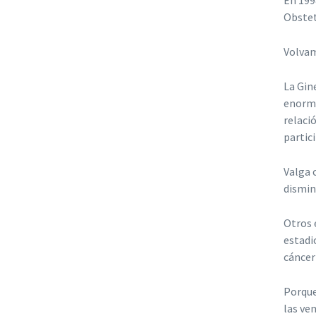
En 199
Obstet
Volvam
La Gin
enorme
relaci
partic
Valga 
dismin
Otros 
estadi
cáncer
Porque
las ve