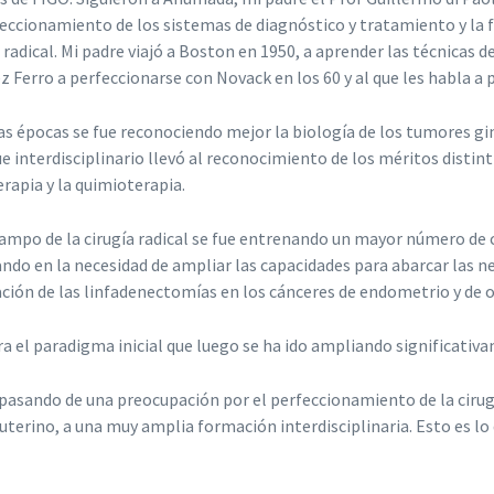
feccionamiento de los sistemas de diagnóstico y tratamiento y la
 radical. Mi padre viajó a Boston en 1950, a aprender las técnicas d
z Ferro a perfeccionarse con Novack en los 60 y al que les habla a 
as épocas se fue reconociendo mejor la biología de los tumores gin
e interdisciplinario llevó al reconocimiento de los méritos distint
erapia y la quimioterapia.
campo de la cirugía radical se fue entrenando un mayor número de cir
ndo en la necesidad de ampliar las capacidades para abarcar las ne
ción de las linfadenectomías en los cánceres de endometrio y de 
ra el paradigma inicial que luego se ha ido ampliando significativ
 pasando de una preocupación por el perfeccionamiento de la ciru
 uterino, a una muy amplia formación interdisciplinaria. Esto es l