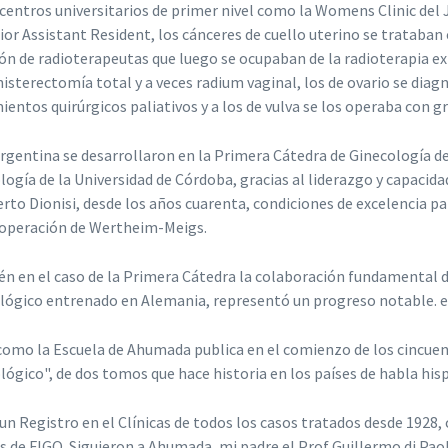
 centros universitarios de primer nivel como la Womens Clinic del 
nior Assistant Resident, los cánceres de cuello uterino se trataba
ión de radioterapeutas que luego se ocupaban de la radioterapia e
isterectomía total y a veces radium vaginal, los de ovario se diag
ientos quirúrgicos paliativos y a los de vulva se los operaba con 
Argentina se desarrollaron en la Primera Cátedra de Ginecología de
logía de la Universidad de Córdoba, gracias al liderazgo y capacid
to Dionisi, desde los años cuarenta, condiciones de excelencia par
 operación de Wertheim-Meigs.
n en el caso de la Primera Cátedra la colaboración fundamental 
lógico entrenado en Alemania, representó un progreso notable. en
 como la Escuela de Ahumada publica en el comienzo de los cincu
lógico", de dos tomos que hace historia en los países de habla his
 un Registro en el Clínicas de todos los casos tratados desde 1928,
 de FIGO. Siguieron a Ahumada, mi padre el Prof Guillermo di Paola