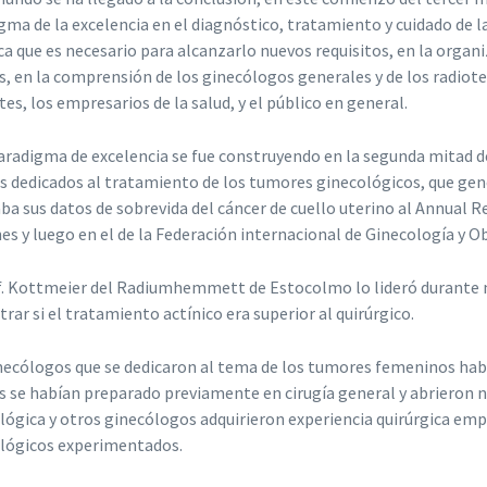
gma de la excelencia en el diagnóstico, tratamiento y cuidado de la
ica que es necesario para alcanzarlo nuevos requisitos, en la organ
s, en la comprensión de los ginecólogos generales y de los radiote
tes, los empresarios de la salud, y el público en general.
aradigma de excelencia se fue construyendo en la segunda mitad del 
s dedicados al tratamiento de los tumores ginecológicos, que g
ba sus datos de sobrevida del cáncer de cuello uterino al Annual R
es y luego en el de la Federación internacional de Ginecología y Ob
f. Kottmeier del Radiumhemmett de Estocolmo lo lideró durante m
rar si el tratamiento actínico era superior al quirúrgico.
necólogos que se dedicaron al tema de los tumores femeninos habí
 se habían preparado previamente en cirugía general y abrieron nue
lógica y otros ginecólogos adquirieron experiencia quirúrgica empí
lógicos experimentados.