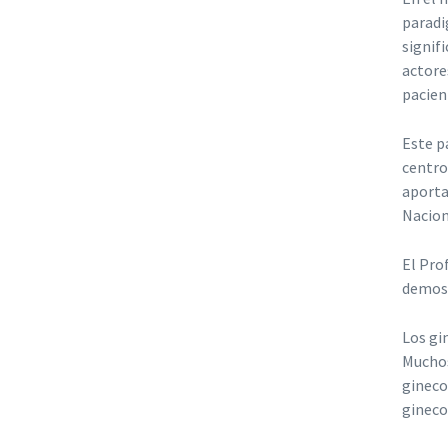
paradi
signif
actore
pacien
Este p
centro
aporta
Nacion
El Pro
demost
Los gi
Muchos
gineco
gineco