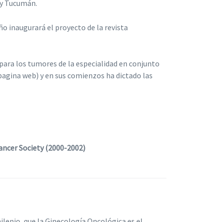
 y Tucumán.
año inaugurará el proyecto de la revista
ara los tumores de la especialidad en conjunto
 pagina web) y en sus comienzos ha dictado las
ancer Society (2000-2002)
ilenio, que la Ginecología Oncológica es el