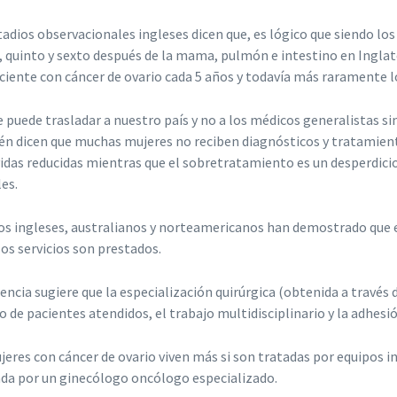
tadios observacionales ingleses dicen que, es lógico que siendo los
, quinto y sexto después de la mama, pulmón e intestino en Inglate
ciente con cáncer de ovario cada 5 años y todavía más raramente l
e puede trasladar a nuestro país y no a los médicos generalistas si
n dicen que muchas mujeres no reciben diagnósticos y tratamient
idas reducidas mientras que el sobretratamiento es un desperdicio
les.
os ingleses, australianos y norteamericanos han demostrado que e
os servicios son prestados.
dencia sugiere que la especialización quirúrgica (obtenida a travé
 de pacientes atendidos, el trabajo multidisciplinario y la adhesió
jeres con cáncer de ovario viven más si son tratadas por equipos int
ada por un ginecólogo oncólogo especializado.