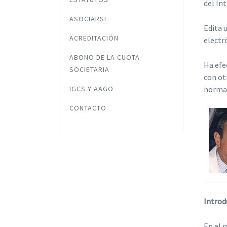
del In
ASOCIARSE
Edita 
ACREDITACIÓN
electr
ABONO DE LA CUOTA
Ha efe
SOCIETARIA
con ot
IGCS Y AAGO
normas
CONTACTO
Introd
En el 