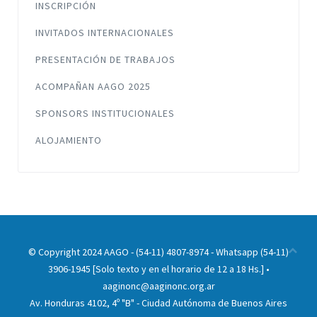
INSCRIPCIÓN
INVITADOS INTERNACIONALES
PRESENTACIÓN DE TRABAJOS
ACOMPAÑAN AAGO 2025
SPONSORS INSTITUCIONALES
ALOJAMIENTO
© Copyright 2024 AAGO - (54-11) 4807-8974 - Whatsapp (54-11)
3906-1945 [Solo texto y en el horario de 12 a 18 Hs.] •
aaginonc@aaginonc.org.ar
Av. Honduras 4102, 4º "B" - Ciudad Autónoma de Buenos Aires