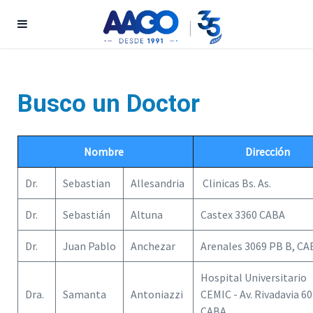
Busco un Doctor
Nombre
Dirección
Dr.
Sebastian
Allesandria
Clinicas Bs. As.
Dr.
Sebastián
Altuna
Castex 3360 CABA
Dr.
Juan Pablo
Anchezar
Arenales 3069 PB B, CA
Hospital Universitario
Dra.
Samanta
Antoniazzi
CEMIC - Av. Rivadavia 60
CABA