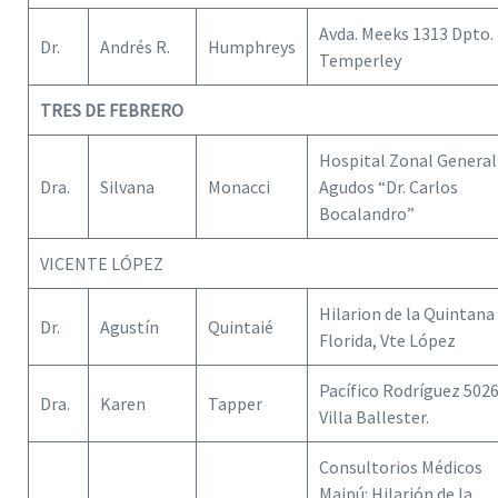
Avda. Meeks 1313 Dpto. 
Dr.
Andrés R.
Humphreys
Temperley
TRES DE FEBRERO
Hospital Zonal General
Dra.
Silvana
Monacci
Agudos “Dr. Carlos
Bocalandro”
VICENTE LÓPEZ
Hilarion de la Quintana
Dr.
Agustín
Quintaié
Florida, Vte López
Pacífico Rodríguez 5026
Dra.
Karen
Tapper
Villa Ballester.
Consultorios Médicos
Maipú: Hilarión de la