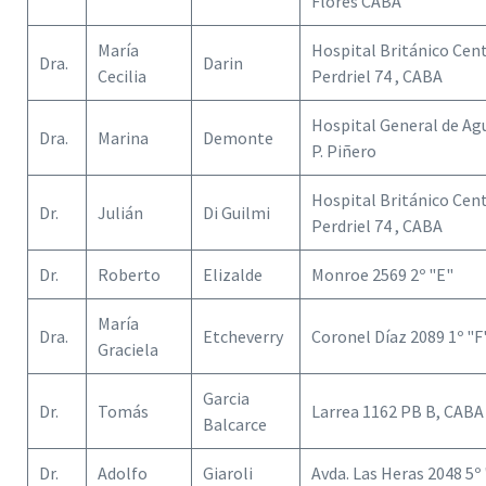
Flores CABA
María
Hospital Británico Cent
Dra.
Darin
Cecilia
Perdriel 74 , CABA
Hospital General de Ag
Dra.
Marina
Demonte
P. Piñero
Hospital Británico Cent
Dr.
Julián
Di Guilmi
Perdriel 74 , CABA
Dr.
Roberto
Elizalde
Monroe 2569 2º "E"
María
Dra.
Etcheverry
Coronel Díaz 2089 1º "F
Graciela
Garcia
Dr.
Tomás
Larrea 1162 PB B, CABA
Balcarce
Dr.
Adolfo
Giaroli
Avda. Las Heras 2048 5º