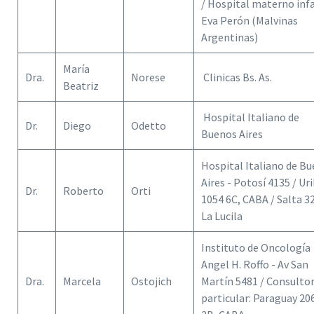
/ Hospital materno infa
Eva Perón (Malvinas
Argentinas)
María
Dra.
Norese
Clinicas Bs. As.
Beatriz
Hospital Italiano de
Dr.
Diego
Odetto
Buenos Aires
Hospital Italiano de B
Aires - Potosí 4135 / Ur
Dr.
Roberto
Orti
1054 6C, CABA / Salta 3
La Lucila
Instituto de Oncología
Angel H. Roffo - Av San
Dra.
Marcela
Ostojich
Martín 5481 / Consultor
particular: Paraguay 20