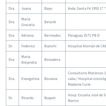
Dra.
Juana
Bayo
Avda. Santa Fé 1955 1º 
María
Dra.
Belardi
Graciela
Dra.
Adriana
Bermudez
Paraguay 2571 PB D
Dr.
Federico
Bianchi
Hospital Alemán de CA
Maria
Dra.
Boixadera
Alejandra
Consultorio Matienzo 1
Dra.
Evangelina
Bonavia
caba / Hospital oncoló
Madame Curie
Hosp. Escuela José de 
Dr.
Ricardo
Buquet
Martin