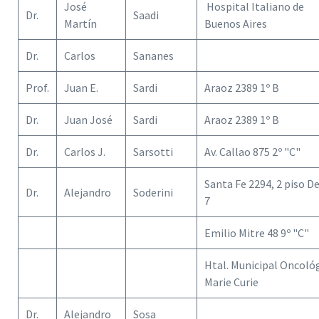
José
Hospital Italiano de
Dr.
Saadi
Martín
Buenos Aires
Dr.
Carlos
Sananes
Prof.
Juan E.
Sardi
Araoz 2389 1º B
Dr.
Juan José
Sardi
Araoz 2389 1º B
Dr.
Carlos J.
Sarsotti
Av. Callao 875 2º "C"
Santa Fe 2294, 2 piso D
Dr.
Alejandro
Soderini
7
Emilio Mitre 48 9º "C"
Htal. Municipal Oncoló
Marie Curie
Dr.
Alejandro
Sosa