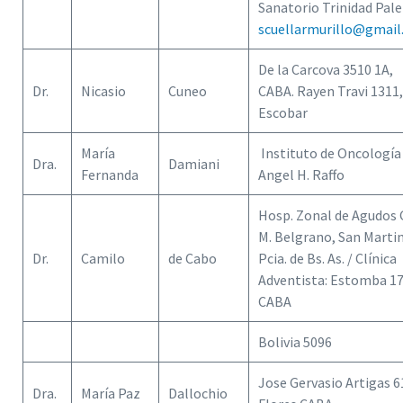
Sanatorio Trinidad Pal
scuellarmurillo@gmai
De la Carcova 3510 1A,
Dr.
Nicasio
Cuneo
CABA. Rayen Travi 1311,
Escobar
María
Instituto de Oncología
Dra.
Damiani
Fernanda
Angel H. Raffo
Hosp. Zonal de Agudos G
M. Belgrano, San Martin
Dr.
Camilo
de Cabo
Pcia. de Bs. As. / Clínica
Adventista: Estomba 17
CABA
Bolivia 5096
Jose Gervasio Artigas 6
Dra.
María Paz
Dallochio