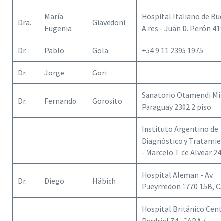
María
Hospital Italiano de B
Dra.
Giavedoni
Eugenia
Aires - Juan D. Perón 4
Dr.
Pablo
Gola
+54 9 11 2395 1975
Dr.
Jorge
Gori
Sanatorio Otamendi Mir
Dr.
Fernando
Gorosito
Paraguay 2302 2 piso
Instituto Argentino de
Diagnóstico y Tratami
- Marcelo T de Alvear 2
Hospital Aleman - Av.
Dr.
Diego
Häbich
Pueyrredon 1770 15B, 
Hospital Británico Cent
Perdriel 74 , CABA /