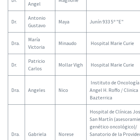
Dr.
Maglione
Angel
Antonio
Dr.
Maya
Junín 933 5º "E"
Gustavo
María
Dra.
Minaudo
Hospital Marie Curie
Victoria
Patricio
Dr.
Mollar Vigh
Hospital Marie Curie
Carlos
Instituto de Oncología
Dra.
Angeles
Nico
Angel H. Roffo / Clinica
Bazterrica
Hospital de Clínicas Jo
San Martín (asesorami
genético oncológico)/
Dra.
Gabriela
Norese
Sanatorio de la Provide