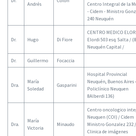
Dr.
Colón
Andrés
Centro Integral de la M
- Cidem - Ministro Gon
240 Neuquén
CENTRO MEDICO ELORD
Dr.
Hugo
Di Fiore
Elordi 503 esq. Salta / (
Neuquén Capital /
Dr.
Guillermo
Focaccia
Hospital Provincial
María
Neuquén, Buenos Aires 
Dra.
Gasparini
Soledad
Policlínico Neuquen
8Alberdi 136)
Centro oncologico inte
Neuquen (COI) / Cidem
María
Dra.
Minaudo
Ministro Gonzalez 232 
Victoria
Clinica de imágenes