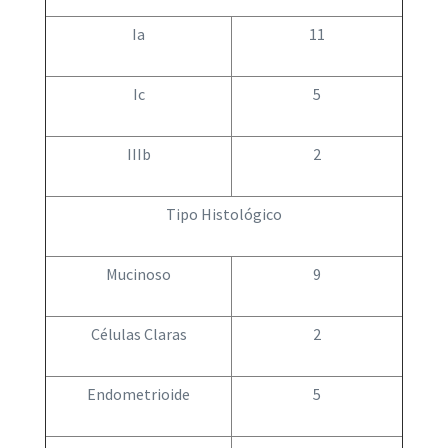
Ia
11
Ic
5
IIIb
2
Tipo Histológico
Mucinoso
9
Células Claras
2
Endometrioide
5