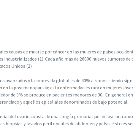
pales causas de muerte por cáncer en las mujeres de países occidenta
es industrializados (1). Cada año más de 26000 nuevos tumores d
ados Unidos (2).
avanzados y la sobrevida global es de 40% a 5 años, siendo signif
an en la postmenopausia; esta enfermedad es rara en mujeres jóve
dedor de 3% se produce en pacientes menores de 30 . En general e
renciado y aquellos epiteliales denominados de bajo potencial.
telial del ovario consta de una cirugía primaria que incluye una 
es biopsias y lavados peritoneales de abdomen y pelvis. Esto es 