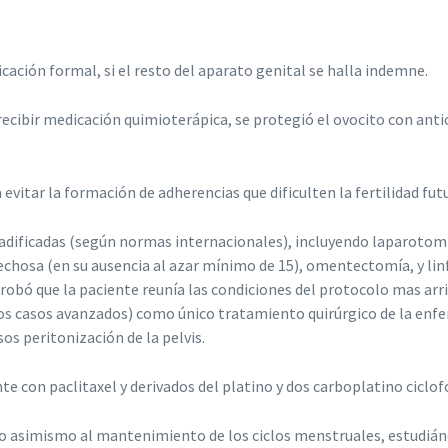
ación formal, si el resto del aparato genital se halla indemne.
 recibir medicación quimioterápica, se protegió el ovocito con ant
a evitar la formación de adherencias que dificulten la fertilidad fut
dificadas (según normas internacionales), incluyendo laparotomí
chosa (en su ausencia al azar mínimo de 15), omentectomía, y linf
obó que la paciente reunía las condiciones del protocolo mas arri
 casos avanzados) como único tratamiento quirúrgico de la enferm
sos peritonización de la pelvis.
e con paclitaxel y derivados del platino y dos carboplatino ciclo
mo asimismo al mantenimiento de los ciclos menstruales, estudián