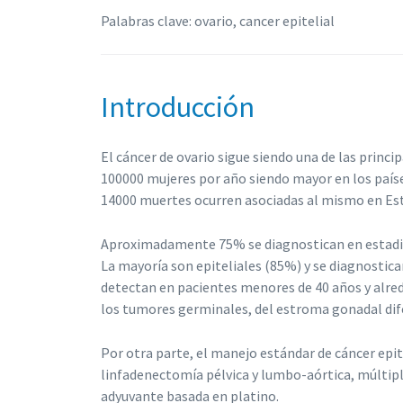
Palabras clave: ovario, cancer epitelial
Introducción
El cáncer de ovario sigue siendo una de las princi
100000 mujeres por año siendo mayor en los país
14000 muertes ocurren asociadas al mismo en Est
Aproximadamente 75% se diagnostican en estadios 
La mayoría son epiteliales (85%) y se diagnostic
detectan en pacientes menores de 40 años y alre
los tumores germinales, del estroma gonadal dife
Por otra parte, el manejo estándar de cáncer epi
linfadenectomía pélvica y lumbo-aórtica, múltipl
adyuvante basada en platino.