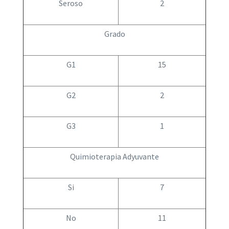
Seroso
2
Grado
G1
15
G2
2
G3
1
Quimioterapia Adyuvante
Si
7
No
11