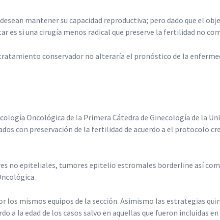
ean mantener su capacidad reproductiva; pero dado que el objetivo
 es si una cirugía menos radical que preserve la fertilidad no co
tratamiento conservador no alteraría el pronóstico de la enfermeda
ecología Oncológica de la Primera Cátedra de Ginecología de la U
ados con preservación de la fertilidad de acuerdo a el protocolo cre
es no epiteliales, tumores epitelio estromales borderline así com
Oncológica.
or los mismos equipos de la sección. Asimismo las estrategias qui
rdo a la edad de los casos salvo en aquellas que fueron incluidas 