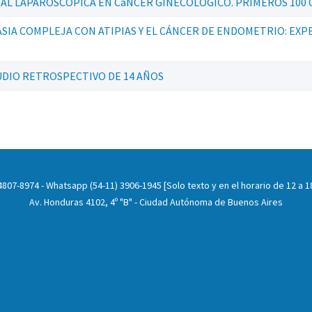
L LAPAROSCÓPICA EN CáNCER GINECOLÓGICO. PRIMEROS 100 
IA COMPLEJA CON ATIPIAS Y EL CÁNCER DE ENDOMETRIO: EXP
UDIO RETROSPECTIVO DE 14 AÑOS
807-8974 - Whatsapp (54-11) 3906-1945 [Solo texto y en el horario de 12 a 18
Av. Honduras 4102, 4º "B" - Ciudad Autónoma de Buenos Aires